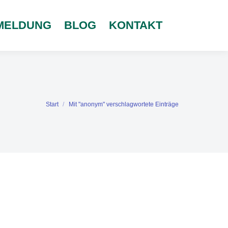
MELDUNG
BLOG
KONTAKT
Start
Mit "anonym" verschlagwortete Einträge
Sie befinden sich hier: