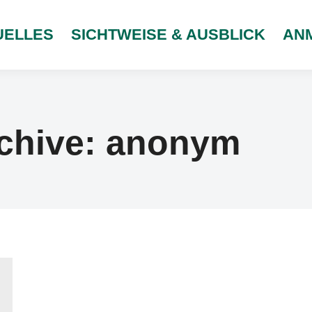
UELLES
SICHTWEISE & AUSBLICK
AN
chive:
anonym