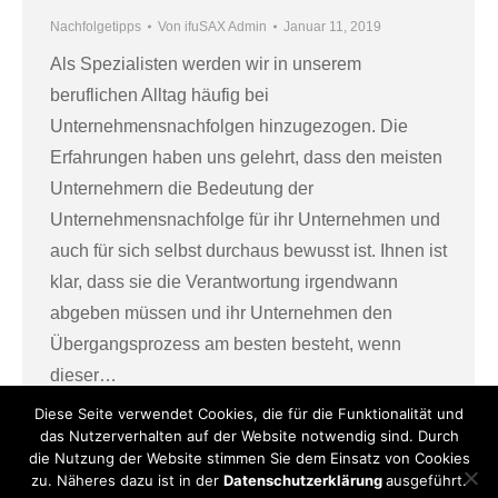
Nachfolgetipps
Von
ifuSAX Admin
Januar 11, 2019
Als Spezialisten werden wir in unserem
beruflichen Alltag häufig bei
Unternehmensnachfolgen hinzugezogen. Die
Erfahrungen haben uns gelehrt, dass den meisten
Unternehmern die Bedeutung der
Unternehmensnachfolge für ihr Unternehmen und
auch für sich selbst durchaus bewusst ist. Ihnen ist
klar, dass sie die Verantwortung irgendwann
abgeben müssen und ihr Unternehmen den
Übergangsprozess am besten besteht, wenn
dieser…
Diese Seite verwendet Cookies, die für die Funktionalität und
das Nutzerverhalten auf der Website notwendig sind. Durch
die Nutzung der Website stimmen Sie dem Einsatz von Cookies
zu. Näheres dazu ist in der
Datenschutzerklärung
ausgeführt.